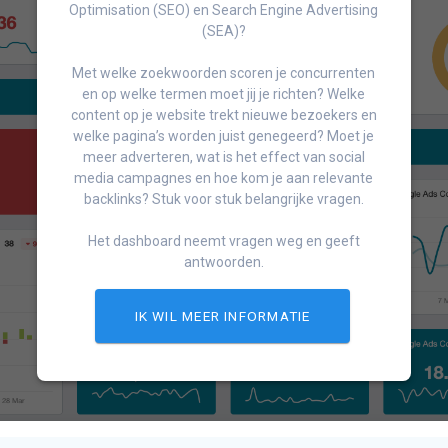
Optimisation (SEO) en Search Engine Advertising
(SEA)?
Met welke zoekwoorden scoren je concurrenten
en op welke termen moet jij je richten? Welke
content op je website trekt nieuwe bezoekers en
welke pagina’s worden juist genegeerd? Moet je
meer adverteren, wat is het effect van social
media campagnes en hoe kom je aan relevante
backlinks? Stuk voor stuk belangrijke vragen.
Het dashboard neemt vragen weg en geeft
antwoorden.
IK WIL MEER INFORMATIE