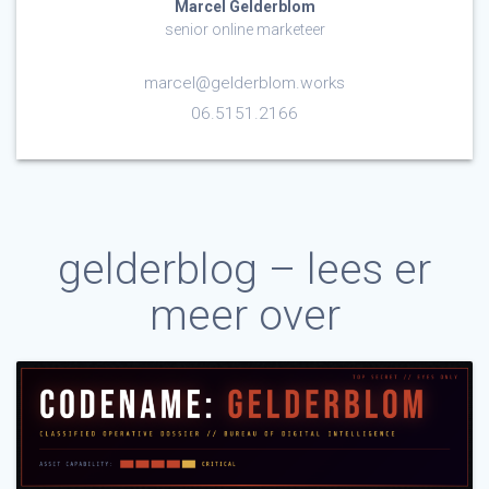
Marcel Gelderblom
senior online marketeer
marcel@gelderblom.works
06.5151.2166
gelderblog – lees er
meer over