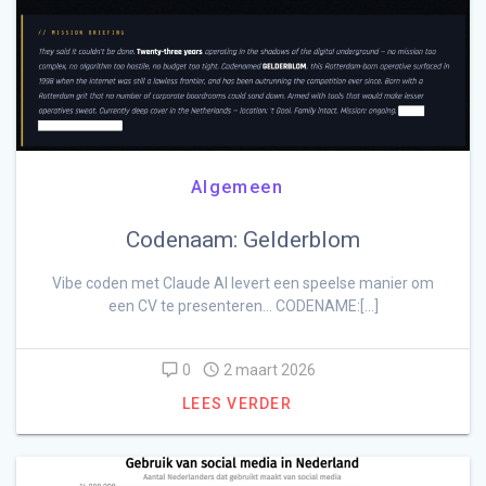
Algemeen
Codenaam: Gelderblom
Vibe coden met Claude AI levert een speelse manier om
een CV te presenteren… CODENAME:[…]
0
2 maart 2026
LEES VERDER