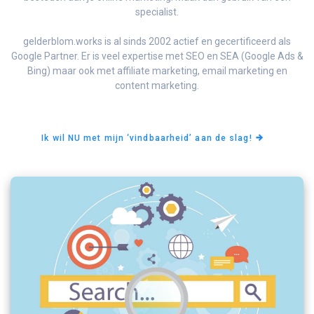
specialist.
gelderblom.works is al sinds 2002 actief en gecertificeerd als
Google Partner. Er is veel expertise met SEO en SEA (Google Ads &
Bing) maar ook met affiliate marketing, email marketing en
content marketing.
Ik wil NU met mijn ‘vindbaarheid’ aan de slag!