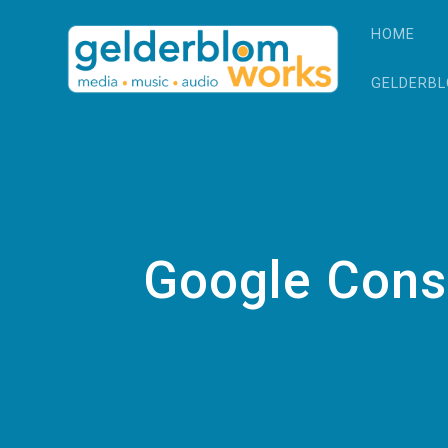
Ga
naar
HOME
de
inhoud
GELDERB
Google Cons