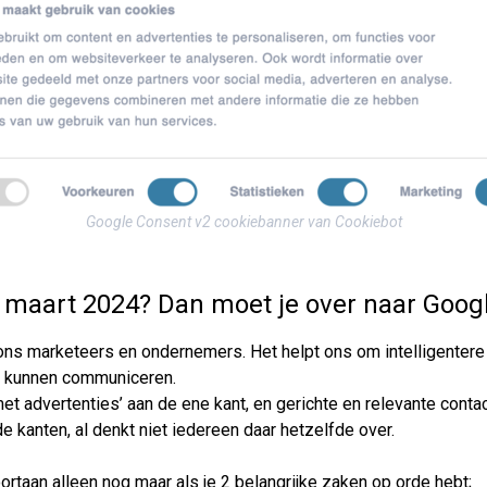
Google Consent v2 cookiebanner van Cookiebot
 maart 2024? Dan moet je over naar Goog
r ons marketeers en ondernemers. Het helpt ons om intelligenter
e kunnen communiceren.
met advertenties’ aan de ene kant, en gerichte en relevante c
de kanten, al denkt niet iedereen daar hetzelfde over.
rtaan alleen nog maar als je 2 belangrijke zaken op orde hebt;