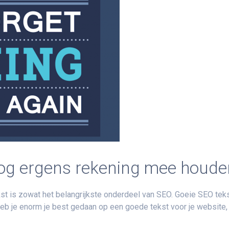
nog ergens rekening mee houde
kst is zowat het belangrijkste onderdeel van SEO. Goeie SEO teks
 Heb je enorm je best gedaan op een goede tekst voor je website,