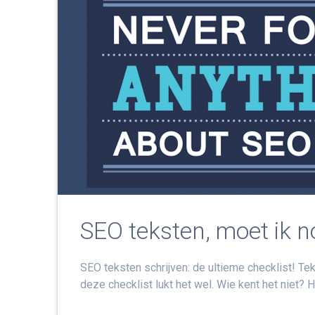
SEO teksten, moet ik 
SEO teksten schrijven: de ultieme checklist! Te
deze checklist lukt het wel. Wie kent het niet?