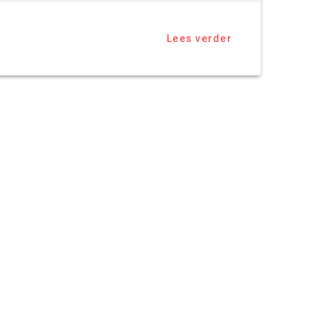
Lees verder
© 2026 gelderblom.works. Gebouwd
met behulp van WordPress en de
Materialis Thema