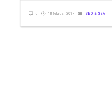
0
18 februari 2017
SEO & SEA
Laren (NH)
ma