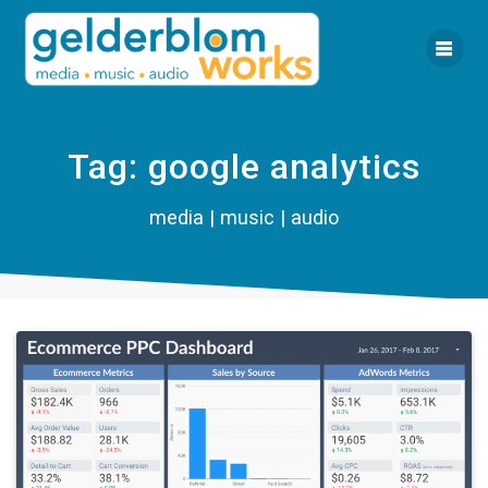
Ga
naar
de
inhoud
Tag:
google analytics
media | music | audio