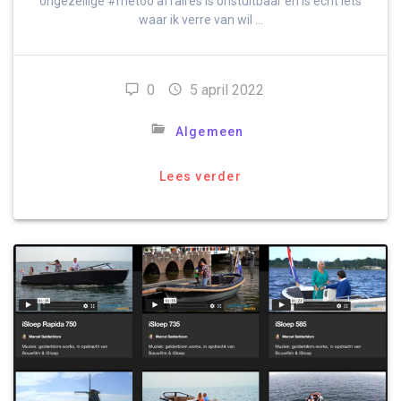
ongezellige #metoo affaires is onstuitbaar en is echt iets
waar ik verre van wil …
0
5 april 2022
Algemeen
Lees verder