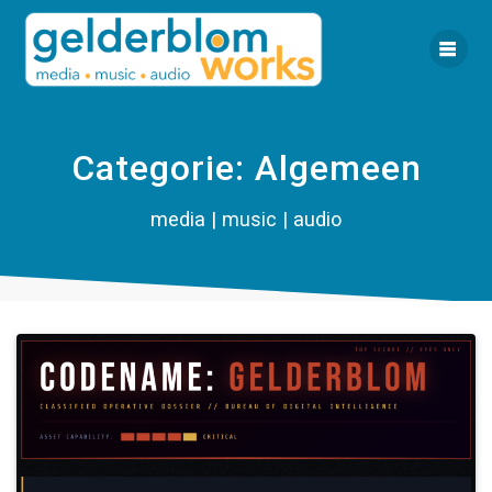
Ga
naar
de
inhoud
Categorie:
Algemeen
media | music | audio