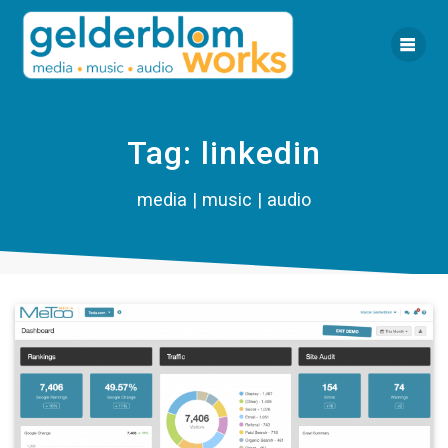
Ga
naar
de
inhoud
Tag:
linkedin
media | music | audio